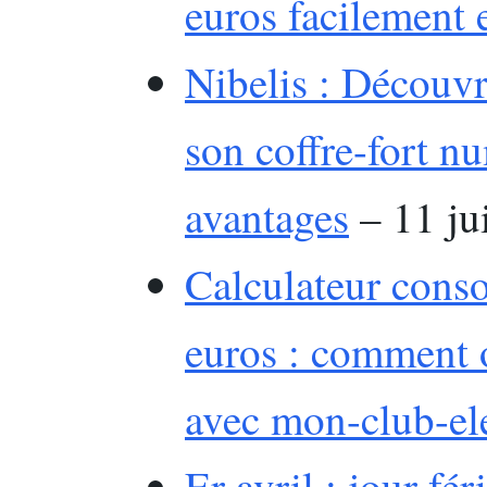
euros facilement
Nibelis : Découv
son coffre-fort n
avantages
– 11 ju
Calculateur cons
euros : comment o
avec mon-club-ele
Er avril : jour fé