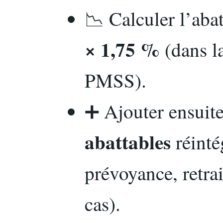
📉 Calculer l’aba
× 1,75 %
(dans la
PMSS).
➕ Ajouter ensuit
abattables
réinté
prévoyance, retra
cas).