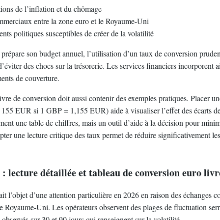
ions de l’inflation et du chômage
mmerciaux entre la zone euro et le Royaume-Uni
ts politiques susceptibles de créer de la volatilité
prépare son budget annuel, l’utilisation d’un taux de conversion prude
’éviter des chocs sur la trésorerie. Les services financiers incorporent 
ments de couverture.
 livre de conversion doit aussi contenir des exemples pratiques. Placer u
155 EUR si 1 GBP = 1,155 EUR) aide à visualiser l’effet des écarts de 
ment une table de chiffres, mais un outil d’aide à la décision pour minim
ter une lecture critique des taux permet de réduire significativement les
lecture détaillée et tableau de conversion euro livr
 l’objet d’une attention particulière en 2026 en raison des échanges 
 le Royaume-Uni. Les opérateurs observent des plages de fluctuation serr
 observés sur 30 et 90 jours qui renseignent sur la volatilité.