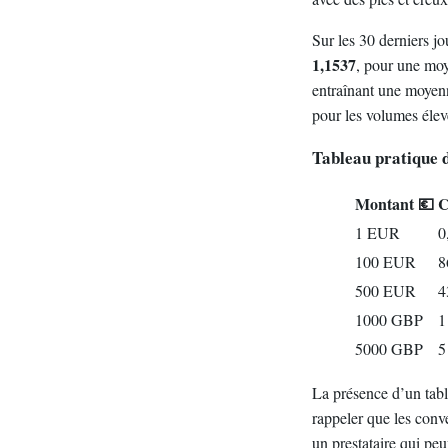
Sur les 30 derniers jo
1,1537
, pour une mo
entraînant une moye
pour les volumes élev
Tableau pratique 
Montant 💶
C
1 EUR
0
100 EUR
8
500 EUR
4
1000 GBP
1
5000 GBP
5
La présence d’un table
rappeler que les conv
un prestataire qui pe