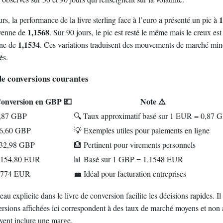
1
urs, la performance de la livre sterling face à l’euro a présenté un pic à
1,1568
yenne de
. Sur 90 jours, le pic est resté le même mais le creux e
1,1534
nne de
. Ces variations traduisent des mouvements de marché mine
és.
de conversions courantes
onversion en GBP 💷
Note ⚠️
,87 GBP
🔍 Taux approximatif basé sur 1 EUR = 0,87 
6,60 GBP
💡 Exemples utiles pour paiements en ligne
32,98 GBP
🏦 Pertinent pour virements personnels
 154,80 EUR
📊 Basé sur 1 GBP = 1,1548 EUR
 774 EUR
💼 Idéal pour facturation entreprises
au explicite dans le livre de conversion facilite les décisions rapides. I
ersions affichées ici correspondent à des taux de marché moyens et non 
uvent inclure une marge.