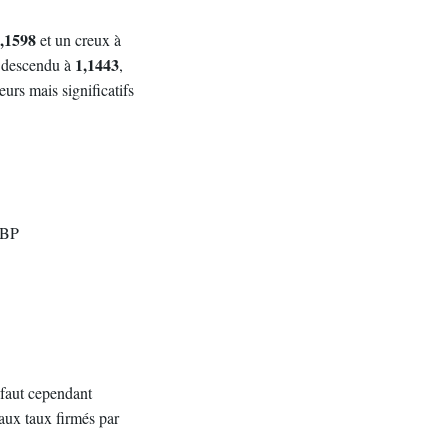
,1598
et un creux à
1,1443
st descendu à
,
urs mais significatifs
GBP
l faut cependant
aux taux firmés par