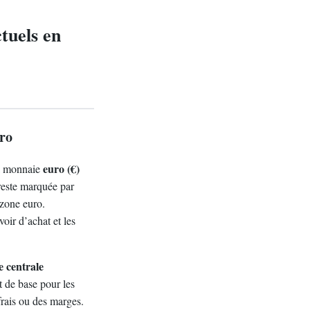
tuels en
uro
euro (€)
la monnaie
reste marquée par
 zone euro.
oir d’achat et les
 centrale
t de base pour les
frais ou des marges.