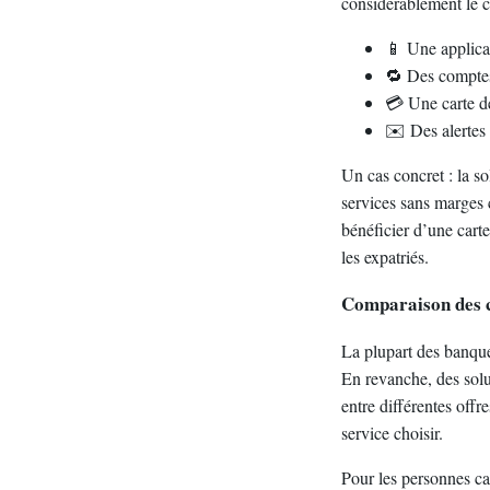
considérablement le c
📱 Une applicat
🔁 Des comptes
💳 Une carte de
✉️ Des alertes
Un cas concret : la s
services sans marges 
bénéficier d’une carte
les expatriés.
Comparaison des c
La plupart des banque
En revanche, des solu
entre différentes offre
service choisir.
Pour les personnes ca