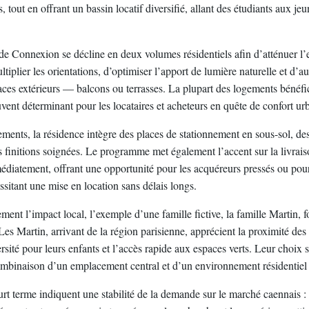
, tout en offrant un bassin locatif diversifié, allant des étudiants aux jeu
 de Connexion se décline en deux volumes résidentiels afin d’atténuer l’
tiplier les orientations, d’optimiser l’apport de lumière naturelle et d’
aces extérieurs — balcons ou terrasses. La plupart des logements bénéfic
ouvent déterminant pour les locataires et acheteurs en quête de confort ur
ements, la résidence intègre des places de stationnement en sous-sol, des
 finitions soignées. Le programme met également l’accent sur la livraiso
médiatement, offrant une opportunité pour les acquéreurs pressés ou pour
ssitant une mise en location sans délais longs.
ement l’impact local, l’exemple d’une famille fictive, la famille Martin, fo
es Martin, arrivant de la région parisienne, apprécient la proximité des s
versité pour leurs enfants et l’accès rapide aux espaces verts. Leur choix 
mbinaison d’un emplacement central et d’un environnement résidentiel 
urt terme indiquent une stabilité de la demande sur le marché caennais :