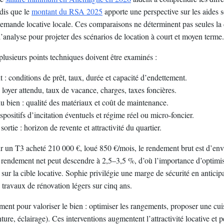
dis que le
montant du RSA 2025
apporte une perspective sur les aides s
 demande locative locale. Ces comparaisons ne déterminent pas seules la
 d’analyse pour projeter des scénarios de location à court et moyen terme.
 plusieurs points techniques doivent être examinés :
: conditions de prêt, taux, durée et capacité d’endettement.
: loyer attendu, taux de vacance, charges, taxes foncières.
du bien : qualité des matériaux et coût de maintenance.
ispositifs d’incitation éventuels et régime réel ou micro-foncier.
sortie : horizon de revente et attractivité du quartier.
r un T3 acheté 210 000 €, loué 850 €/mois, le rendement brut est d’en
le rendement net peut descendre à 2,5–3,5 %, d’où l’importance d’optimise
sur la cible locative. Sophie privilégie une marge de sécurité en antici
 travaux de rénovation légers sur cinq ans.
ent pour valoriser le bien : optimiser les rangements, proposer une cui
nture, éclairage). Ces interventions augmentent l’attractivité locative et p