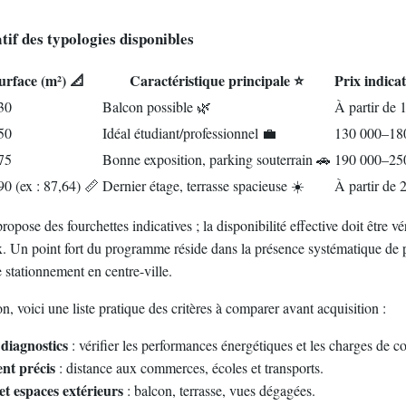
tif des typologies disponibles
urface (m²) 📐
Caractéristique principale ⭐
Prix indicat
30
Balcon possible 🌿
À partir de 
50
Idéal étudiant/professionnel 💼
130 000–18
75
Bonne exposition, parking souterrain 🚗
190 000–25
0 (ex : 87,64) 📏
Dernier étage, terrasse spacieuse ☀️
À partir de 
ropose des fourchettes indicatives ; la disponibilité effective doit être vé
 Un point fort du programme réside dans la présence systématique de p
e stationnement en centre-ville.
on, voici une liste pratique des critères à comparer avant acquisition :
diagnostics
: vérifier les performances énergétiques et les charges de co
nt précis
: distance aux commerces, écoles et transports.
et espaces extérieurs
: balcon, terrasse, vues dégagées.