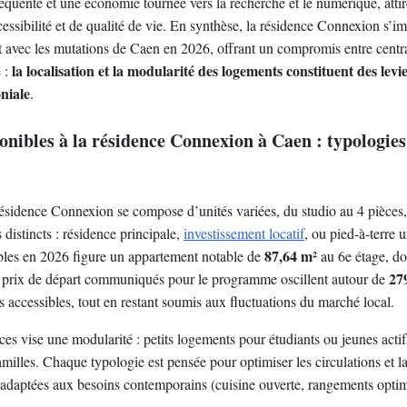
équente et une économie tournée vers la recherche et le numérique, atti
cessibilité et de qualité de vie. En synthèse, la résidence Connexion s
t avec les mutations de Caen en 2026, offrant un compromis entre central
la localisation et la modularité des logements constituent des levie
é :
niale
.
nibles à la résidence Connexion à Caen : typologies,
 résidence Connexion se compose d’unités variées, du studio au 4 pièces
distincts : résidence principale,
investissement locatif
, ou pied-à-terre 
87,64 m²
bles en 2026 figure un appartement notable de
au 6e étage, do
27
es prix de départ communiqués pour le programme oscillent autour de
s accessibles, tout en restant soumis aux fluctuations du marché local.
aces vise une modularité : petits logements pour étudiants ou jeunes acti
milles. Chaque typologie est pensée pour optimiser les circulations et l
adaptées aux besoins contemporains (cuisine ouverte, rangements optim