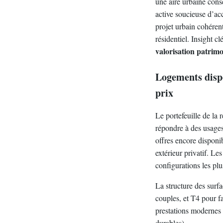
une aire urbaine cons
active soucieuse d’ac
projet urbain cohéren
résidentiel. Insight cl
valorisation patrimo
Logements dispo
prix
Le portefeuille de la
répondre à des usages 
offres encore disponi
extérieur privatif. L
configurations les plu
La structure des surf
couples, et T4 pour fa
prestations modernes 
durables).