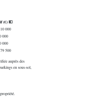
if (€) 💶
110 000
0 000
0 000
279 500
rifiée auprès des
arkings en sous-sol,
propriété.