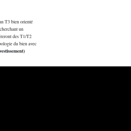
 un T3 bien orienté
 cherchant un
féreront des T1/T2
ypologie du bien avec
nvestissement)