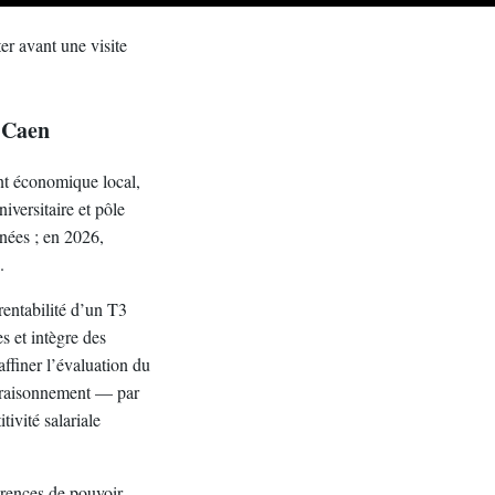
ter avant une visite
n Caen
nt économique local,
iversitaire et pôle
nnées ; en 2026,
.
 rentabilité d’un T3
s et intègre des
affiner l’évaluation du
e raisonnement — par
ivité salariale
érences de pouvoir