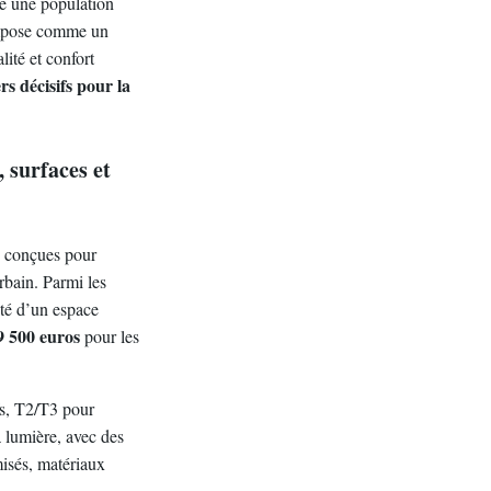
re une population
’impose comme un
ité et confort
rs décisifs pour la
 surfaces et
, conçues pour
urbain. Parmi les
té d’un espace
9 500 euros
pour les
fs, T2/T3 pour
a lumière, avec des
isés, matériaux