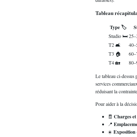
Tableau récapitula
Type 🏷️
S
Studio 🛏️
25–
T2 🛋️
40–
T3 🏠
60–
T4 🏡
80–9
Le tableau ci-dessus p
services commerciaux.
réduisant la contraint
Pour aider à la décisi
Charges et 
🧾
Emplaceme
📍
Exposition 
☀️