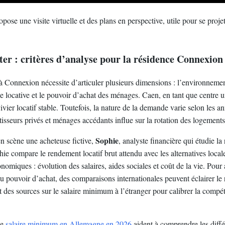
pose une visite virtuelle et des plans en perspective, utile pour se proje
iter : critères d’analyse pour la résidence Connexio
à Connexion nécessite d’articuler plusieurs dimensions : l’environneme
de locative et le pouvoir d’achat des ménages. Caen, en tant que centre un
vier locatif stable. Toutefois, la nature de la demande varie selon les a
stisseurs privés et ménages accédants influe sur la rotation des logements
Sophie
n scène une acheteuse fictive,
, analyste financière qui étudie la
e compare le rendement locatif brut attendu avec les alternatives locale
miques : évolution des salaires, aides sociales et coût de la vie. Pour 
du pouvoir d’achat, des comparaisons internationales peuvent éclairer l
des sources sur le salaire minimum à l’étranger pour calibrer la compétit
le
salaire minimum en Allemagne en 2026
aident à comprendre les diff