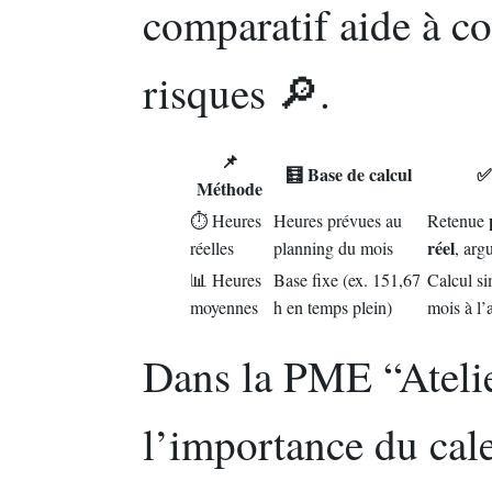
comparatif aide à co
risques 🔎.
📌
🧮 Base de calcul
✅
Méthode
⏱️ Heures
Heures prévues au
Retenue
réel
réelles
planning du mois
, arg
📊 Heures
Base fixe (ex. 151,67
Calcul s
moyennes
h en temps plein)
mois à l’
Dans la PME “Atelie
l’importance du cale