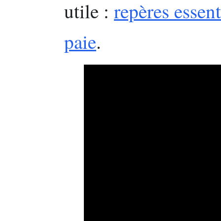
utile :
repères essent
paie
.