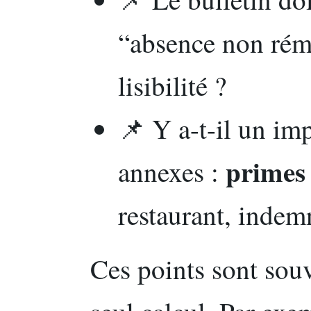
“absence non rému
lisibilité ?
📌 Y a-t-il un im
primes
annexes :
restaurant, indemn
Ces points sont souv