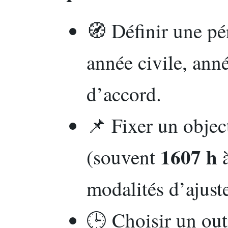
🧭 Définir une pér
année civile, ann
d’accord.
📌 Fixer un objec
1607 h
(souvent
à
modalités d’ajust
🕒 Choisir un out