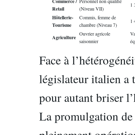
Commerce /
Personnel non qualifié
1 
Retail
(Niveau VII)
Hôtellerie-
Commis, femme de
1 
Tourisme
chambre (Niveau 7)
Ouvrier agricole
Va
Agriculture
saisonnier
éq
Face à l’hétérogénéit
législateur italien a
pour autant briser l
La promulgation de 
pleinement opératio