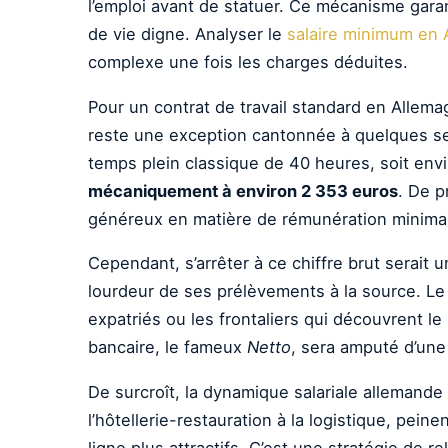
l’emploi avant de statuer. Ce mécanisme garan
de vie digne. Analyser le
salaire minimum en
complexe une fois les charges déduites.
Pour un contrat de travail standard en Allem
reste une exception cantonnée à quelques sect
temps plein classique de 40 heures, soit env
mécaniquement à environ 2 353 euros
. De p
généreux en matière de rémunération minima
Cependant, s’arrêter à ce chiffre brut serait
lourdeur de ses prélèvements à la source. Le 
expatriés ou les frontaliers qui découvrent le 
bancaire, le fameux
Netto
, sera amputé d’une
De surcroît, la dynamique salariale allemand
l’hôtellerie-restauration à la logistique, pei
ligne plus attractifs. C’est une stratégie de re