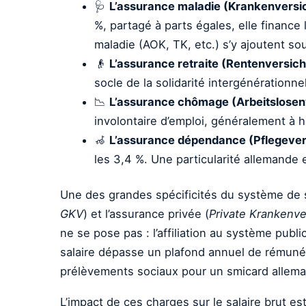
🩺
L’assurance maladie (Krankenversi
%, partagé à parts égales, elle finance
maladie (AOK, TK, etc.) s’y ajoutent so
👴
L’assurance retraite (Rentenversich
socle de la solidarité intergénérationne
📉
L’assurance chômage (Arbeitslosen
involontaire d’emploi, généralement à h
🦽
L’assurance dépendance (Pflegever
les 3,4 %. Une particularité allemande
Une des grandes spécificités du système de sa
GKV
) et l’assurance privée (
Private Krankenv
ne se pose pas : l’affiliation au système publi
salaire dépasse un plafond annuel de rémunér
prélèvements sociaux pour un smicard alleman
L’impact de ces charges sur le salaire brut es