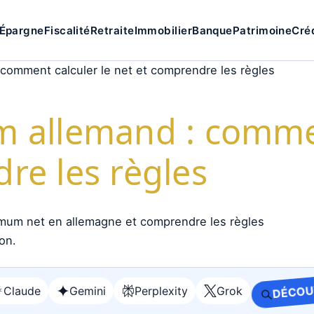
Épargne
Fiscalité
Retraite
Immobilier
Banque
Patrimoine
Cré
comment calculer le net et comprendre les règles
m allemand : commen
re les règles
Claude
Gemini
Perplexity
Grok
DÉCOUV
Ouvrir
Ouvrir
Ouvrir
Ouvrir