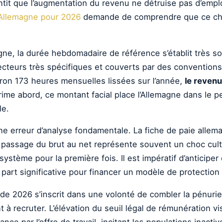
tit que l’augmentation du revenu ne détruise pas d’emplo
 Allemagne pour 2026
demande de comprendre que ce chiff
agne, la durée hebdomadaire de référence s’établit très 
eurs très spécifiques et couverts par des conventions co
iron 173 heures mensuelles lissées sur l’année,
le revenu
rime abord, ce montant facial place l’Allemagne dans le 
le.
 une erreur d’analyse fondamentale. La fiche de paie alle
passage du brut au net représente souvent un choc culture
système pour la première fois. Il est impératif d’anticiper
 part significative pour financer un modèle de protection
e de 2026 s’inscrit dans une volonté de combler la pénu
nent à recruter. L’élévation du seuil légal de rémunération
lance par l’offre de travail, incitant les populations inacti