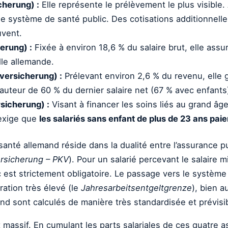
cherung) :
Elle représente le prélèvement le plus visible.
 le système de santé public. Des cotisations additionnelle
uvent.
erung) :
Fixée à environ 18,6 % du salaire brut, elle assu
lle allemande.
versicherung) :
Prélevant environ 2,6 % du revenu, elle 
auteur de 60 % du dernier salaire net (67 % avec enfants
sicherung) :
Visant à financer les soins liés au grand âge
 exige que
les salariés sans enfant de plus de 23 ans pai
nté allemand réside dans la dualité entre l’assurance pu
ersicherung – PKV
). Pour un salarié percevant le salaire
c est strictement obligatoire. Le passage vers le système p
ation très élevé (le
Jahresarbeitsentgeltgrenze
), bien 
d sont calculés de manière très standardisée et prévisib
t massif. En cumulant les parts salariales de ces quatre a