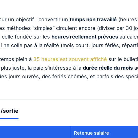
ur un objectif : convertir un
temps non travaillé
(heures 
s méthodes “simples” circulent encore (diviser par 30 jour
 celle fondée sur les
heures réellement prévues
au cale
ui ne colle pas à la réalité (mois court, jours fériés, répar
 temps plein à
35 heures est souvent affiché
sur le bulle
plus juste, la paie s’intéresse à la
durée réelle du mois
au
s jours ouvrés, des fériés chômés, et parfois des spécif
/sortie
Retenue salaire