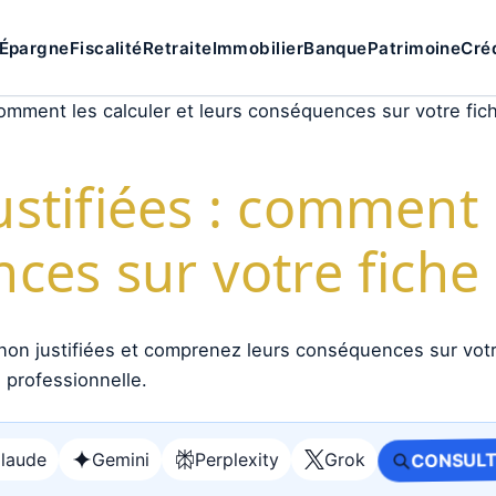
Épargne
Fiscalité
Retraite
Immobilier
Banque
Patrimoine
Cré
omment les calculer et leurs conséquences sur votre fic
stifiées : comment l
ces sur votre fiche
laude
Gemini
Perplexity
Grok
CONSULT
Ouvrir
Ouvrir
Ouvrir
Ouvrir