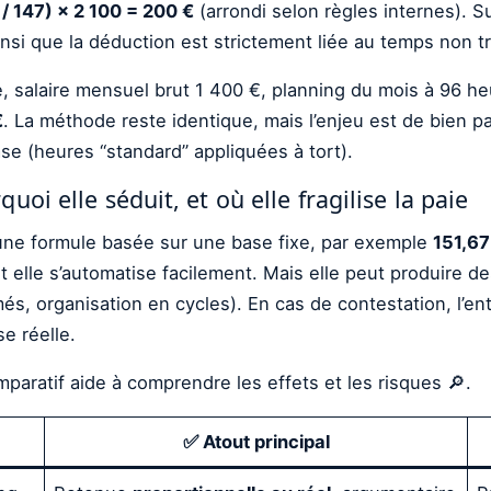
 / 147) × 2 100 = 200 €
(arrondi selon règles internes). Su
ainsi que la déduction est strictement liée au temps non tr
e, salaire mensuel brut 1 400 €, planning du mois à 96 
€
. La méthode reste identique, mais l’enjeu est de bien p
ase (heures “standard” appliquées à tort).
i elle séduit, et où elle fragilise la paie
une formule basée sur une base fixe, par exemple
151,67
et elle s’automatise facilement. Mais elle peut produire 
més, organisation en cycles). En cas de contestation, l’e
e réelle.
mparatif aide à comprendre les effets et les risques 🔎.
✅ Atout principal