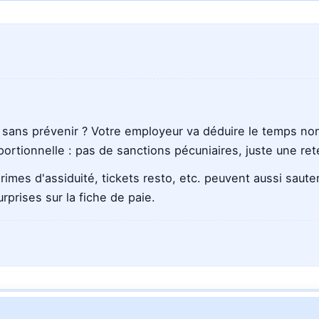
avec
avec
avec
avec
Claude
Gemini
Perplexity
Grok
sans prévenir ? Votre employeur va déduire le temps non tr
portionnelle : pas de sanctions pécuniaires, juste une r
mes d'assiduité, tickets resto, etc. peuvent aussi sauter.
rprises sur la fiche de paie.