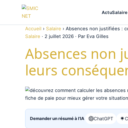
Actu
Salaire
Accueil
›
Salaire
›
Absences non justifiées : c
Salaire
·
2 juillet 2026
·
Par Eva Gilles
Absences non ju
leurs conséquen
ChatGPT
C
Demander un résumé à l’IA
Ouvrir