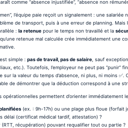
araît comme “absence injustifiée”, “absence non rémunérée
umen”, l’équipe paie reçoit un signalement : une salariée 
ème de transport, puis à une erreur de planning. Mais l
rallèle :
la retenue
pour le temps non travaillé et la
sécur
qu’une retenue mal calculée crée immédiatement une cont
mative.
 est simple :
pas de travail, pas de salaire
, sauf exceptio
aux, etc.). Toutefois, l’employeur ne peut pas “punir” fi
e sur la valeur du temps d’absence, ni plus, ni moins ✅. C
apable de démontrer que la déduction correspond à une str
ns opérationnelles permettent d’orienter immédiatement le
planifiées
(ex. : 9h-17h) ou une plage plus floue (forfait j
s délai (certificat médical tardif, attestation) ?
 (RTT, récupération) pouvant requalifier tout ou partie ?