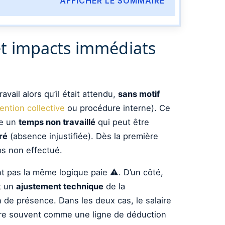
AFFICHER LE SOMMAIRE
s et impacts immédiats
vail alors qu’il était attendu,
sans motif
ention collective
ou procédure interne). Ce
te un
temps non travaillé
qui peut être
ré
(absence injustifiée). Dès la première
s non effectué.
ont pas la même logique paie ⚠️. D’un côté,
st un
ajustement technique
de la
 de présence. Dans les deux cas, le salaire
igure souvent comme une ligne de déduction