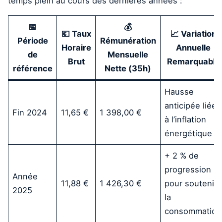
temps plein au cours des dernières années :
📅
💰
💶 Taux
📈 Variation
Période
Rémunération
Horaire
Annuelle
de
Mensuelle
Brut
Remarquable
référence
Nette (35h)
Hausse
anticipée liée
Fin 2024
11,65 €
1 398,00 €
à l’inflation
énergétique
+ 2 % de
progression
Année
11,88 €
1 426,30 €
pour soutenir
2025
la
consommation