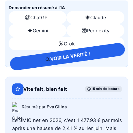
Demander un résumé à l’IA
ChatGPT
Claude
Ouvrir
Ouvrir
avec
avec
Gemini
Perplexity
Ouvrir
Ouvrir
ChatGPT
Claude
avec
avec
Grok
Ouvrir
Gemini
Perplexity
avec
VOIR LA VÉRITÉ !
Grok
Vite fait, bien fait
15 min de lecture
Résumé par
Eva Gilles
Le SMIC net en 2026, c'est 1 477,93 € par mois
après une hausse de 2,41 % au 1er juin. Mais