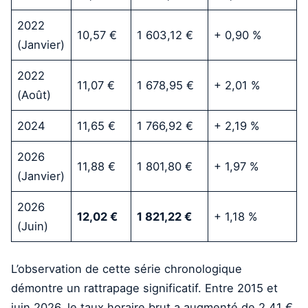
2022
10,57 €
1 603,12 €
+ 0,90 %
(Janvier)
2022
11,07 €
1 678,95 €
+ 2,01 %
(Août)
2024
11,65 €
1 766,92 €
+ 2,19 %
2026
11,88 €
1 801,80 €
+ 1,97 %
(Janvier)
2026
12,02 €
1 821,22 €
+ 1,18 %
(Juin)
L’observation de cette série chronologique
démontre un rattrapage significatif. Entre 2015 et
juin 2026, le taux horaire brut a augmenté de 2,41 €,