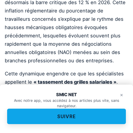
désormais la barre critique des 12 % en 2026. Cette
inflation réglementaire du pourcentage de
travailleurs concernés s’explique par le rythme des
hausses mécaniques obligatoires évoquées
précédemment, lesquelles évoluent souvent plus
rapidement que la moyenne des négociations
annuelles obligatoires (NAO) menées au sein des
branches professionnelles ou des entreprises.
Cette dynamique engendre ce que les spécialistes
appellent le
« tassement des grilles salariales »
.
Lors de chaque forte augmentation du SMIC, en
SMIC NET
Une question bancaire ? Je
×
×
particulier celles déclenchées par l’inflation comme
vous oriente.
Avec notre app, vous accédez à nos articles plus vite, sans
navigateur.
ce fut le cas en 2022 et 2024, le plancher légal
rattrape et dépasse les premiers échelons de
SUIVRE
rémunération fixés par les conventions collectives.
Concrètement, un salarié embauché avec un