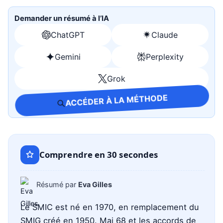
Demander un résumé à l’IA
ChatGPT
Claude
Ouvrir
Ouvrir
avec
avec
Gemini
Perplexity
Ouvrir
Ouvrir
ChatGPT
Claude
avec
avec
Grok
Ouvrir
Gemini
Perplexity
avec
ACCÉDER À LA MÉTHODE
Grok
Comprendre en 30 secondes
Résumé par
Eva Gilles
Le SMIC est né en 1970, en remplacement du
SMIG créé en 1950. Mai 68 et les accords de