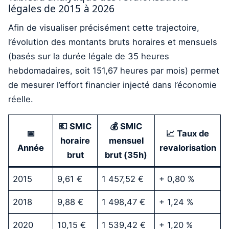
légales de 2015 à 2026
Afin de visualiser précisément cette trajectoire,
l’évolution des montants bruts horaires et mensuels
(basés sur la durée légale de 35 heures
hebdomadaires, soit 151,67 heures par mois) permet
de mesurer l’effort financier injecté dans l’économie
réelle.
💶 SMIC
💰 SMIC
📅
📈 Taux de
horaire
mensuel
Année
revalorisation
brut
brut (35h)
2015
9,61 €
1 457,52 €
+ 0,80 %
2018
9,88 €
1 498,47 €
+ 1,24 %
2020
10,15 €
1 539,42 €
+ 1,20 %