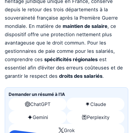
héritage juridique unique en France, conservé
depuis le retour des trois départements à la
souveraineté française après la Première Guerre
mondiale. En matière de
maintien de salaire
, ce
dispositif offre une protection nettement plus
avantageuse que le droit commun. Pour les
gestionnaires de paie comme pour les salariés,
comprendre ces
spécificités régionales
est
essentiel afin d’éviter des erreurs coûteuses et de
garantir le respect des
droits des salariés
.
Demander un résumé à l’IA
ChatGPT
Claude
Ouvrir
Ouvrir
avec
avec
Gemini
Perplexity
Ouvrir
Ouvrir
ChatGPT
Claude
avec
avec
Grok