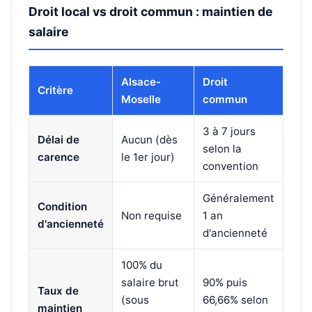
Droit local vs droit commun : maintien de
salaire
Alsace-
Droit
Critère
Moselle
commun
3 à 7 jours
Délai de
Aucun (dès
selon la
carence
le 1er jour)
convention
Généralement
Condition
Non requise
1 an
d'ancienneté
d'ancienneté
100% du
salaire brut
90% puis
Taux de
(sous
66,66% selon
maintien