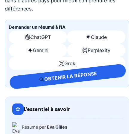
Demander un résumé à l’IA
ChatGPT
Claude
Ouvrir
Ouvrir
avec
avec
Gemini
Perplexity
Ouvrir
Ouvrir
ChatGPT
Claude
avec
avec
Grok
Ouvrir
Gemini
Perplexity
avec
OBTENIR LA RÉPONSE
Grok
L'essentiel à savoir
Résumé par
Eva Gilles