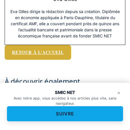
Eva Gilles dirige la rédaction depuis sa création. Diplômée
en économie appliquée à Paris-Dauphine, titulaire du
certificat AMF, elle a couvert pendant près de quinze ans
l’actualité bancaire et patrimoniale dans la presse
économique française avant de fonder SMIC NET
RETOUR À L'ACCUEIL
À découvrir également
SMIC NET
Épargne, crédit, placement…
×
×
demandez-moi.
Avec notre app, vous accédez à nos articles plus vite, sans
navigateur.
SUIVRE
Salaire minimum allemand : comment
calculer le net et comprendre les règles