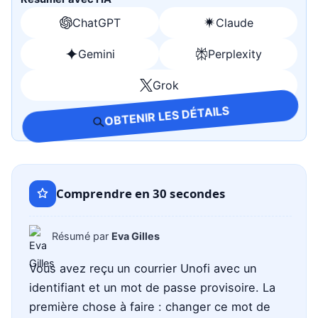
ChatGPT
Claude
Ouvrir
Ouvrir
avec
avec
Gemini
Perplexity
Ouvrir
Ouvrir
ChatGPT
Claude
avec
avec
Grok
Ouvrir
Gemini
Perplexity
avec
OBTENIR LES DÉTAILS
Grok
Comprendre en 30 secondes
Résumé par
Eva Gilles
Vous avez reçu un courrier Unofi avec un
identifiant et un mot de passe provisoire. La
première chose à faire : changer ce mot de