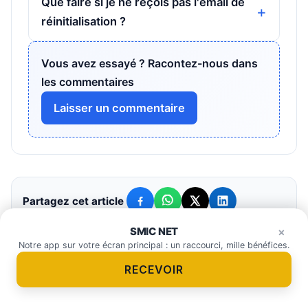
Que faire si je ne reçois pas l'email de
réinitialisation ?
Vous avez essayé ? Racontez-nous dans
les commentaires
Laisser un commentaire
Partagez cet article
SMIC NET
Un projet immobilier en tête ?
×
×
OBTENIR LES DÉTAILS
Notre app sur votre écran principal : un raccourci, mille bénéfices.
RECEVOIR