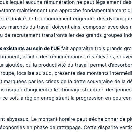
 sous lequel aucune rémunération ne peut légalement desce
 restants maintiennent une approche fondamentalement di
 Cette dualité de fonctionnement engendre des dynamique
. Les marchés du travail doivent ainsi composer avec des
ou de recrutement transfrontalier des grands groupes indu
 existants au sein de l’UE
fait apparaître trois grands gr
 continent, affiche des rémunérations très élevées, souv
 ajoutée, où la productivité du travail permet d’absorbe
 groupe, localisé au sud, présente des montants intermédi
 marquées par les crises de la dette souveraine de la d
sans risquer d’augmenter le chômage structurel des jeunes.
e ce soit la région enregistrant la progression en pource
t abyssaux. Le montant horaire peut s’échelonner de plu
économies en phase de rattrapage. Cette disparité verti