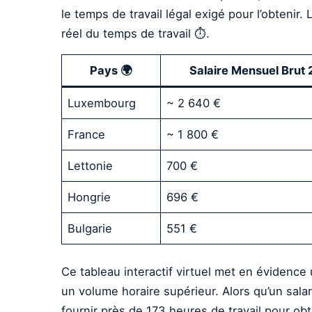
le temps de travail légal exigé pour l’obtenir
réel du temps de travail ⏱️.
Pays 🌍
Salaire Mensuel Brut 
Luxembourg
~ 2 640 €
France
~ 1 800 €
Lettonie
700 €
Hongrie
696 €
Bulgarie
551 €
Ce tableau interactif virtuel met en évidence
un volume horaire supérieur. Alors qu’un salar
fournir près de 173 heures de travail pour o