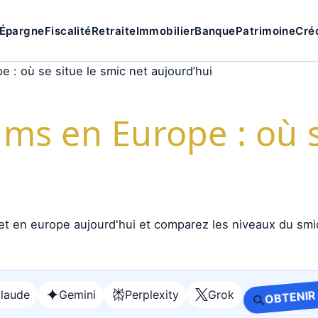
Épargne
Fiscalité
Retraite
Immobilier
Banque
Patrimoine
Cré
 : où se situe le smic net aujourd’hui
ms en Europe : où s
laude
Gemini
Perplexity
Grok
OBTENIR
Ouvrir
Ouvrir
Ouvrir
Ouvrir