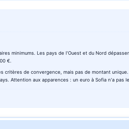
avec
avec
avec
avec
Claude
Gemini
Perplexity
Grok
alaires minimums. Les pays de l'Ouest et du Nord dépassen
800 €.
es critères de convergence, mais pas de montant unique. 
 pays. Attention aux apparences : un euro à Sofia n'a pas 