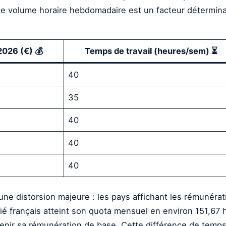
. Le volume horaire hebdomadaire est un facteur détermina
2026 (€) 💰
Temps de travail (heures/sem) ⏳
40
35
40
40
40
 une distorsion majeure : les pays affichant les rémunéra
ié français atteint son quota mensuel en environ 151,67 h
btenir sa rémunération de base. Cette différence de te