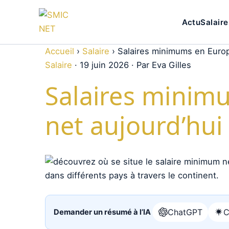
Actu
Salaire
Accueil
›
Salaire
›
Salaires minimums en Europe
Salaire
·
19 juin 2026
·
Par Eva Gilles
Salaires minimu
net aujourd’hui
ChatGPT
C
Demander un résumé à l’IA
Ouvrir