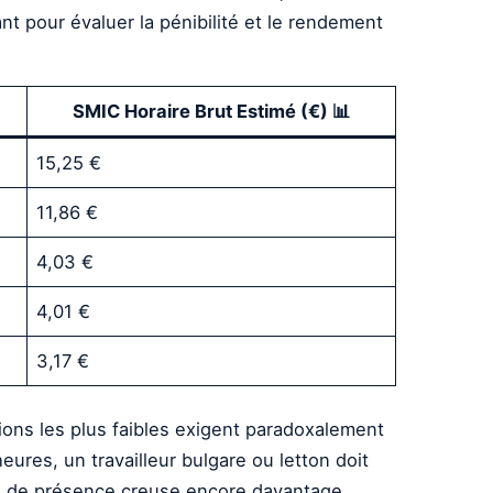
nt pour évaluer la pénibilité et le rendement
SMIC Horaire Brut Estimé (€) 📊
15,25 €
11,86 €
4,03 €
4,01 €
3,17 €
tions les plus faibles exigent paradoxalement
eures, un travailleur bulgare ou letton doit
mps de présence creuse encore davantage